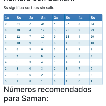
Ss significa sorteos sin salir.
1a
Ss
2a
Ss
3a
Ss
4a
Ss
0
24
2
36
4
27
3
33
8
18
4
12
5
21
2
23
3
12
7
10
9
14
4
20
9
10
9
7
8
11
6
18
6
8
5
6
3
9
9
9
1
6
1
5
7
7
8
7
4
5
3
4
1
4
1
6
2
3
0
3
2
3
7
5
7
2
6
2
0
2
5
3
5
1
8
1
6
1
0
1
Números recomendados
para Saman: