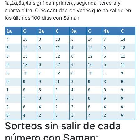
1a,2a,3a,4a signfican primera, segunda, tercera y
cuarta cifra. C es cantidad de veces que ha salido en
los úlitmos 100 días con Saman
1a
C
2a
C
3a
C
4a
C
4
16
3
13
1
14
7
14
3
14
0
12
9
14
0
13
6
13
1
12
0
12
6
12
9
13
6
12
6
10
5
11
5
10
7
12
8
10
1
9
0
9
9
11
3
9
3
9
1
8
5
8
4
8
8
9
7
7
8
8
5
8
9
9
2
6
4
7
7
8
4
8
8
4
2
5
2
7
2
6
Sorteos sin salir de cada
número con Saman: