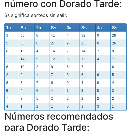
número con Dorado Tarde:
Ss significa sorteos sin salir.
1a
Ss
2a
Ss
3a
Ss
4a
Ss
3
36
8
41
4
32
9
28
5
33
0
27
9
25
0
26
0
15
4
16
7
14
7
9
1
14
9
12
3
12
4
7
6
10
3
8
5
7
1
6
2
9
1
7
8
6
6
5
8
8
7
6
0
4
8
4
9
4
6
4
1
3
5
3
7
3
5
2
2
2
2
2
4
1
2
1
6
1
3
1
Números recomendados
para Dorado Tarde: