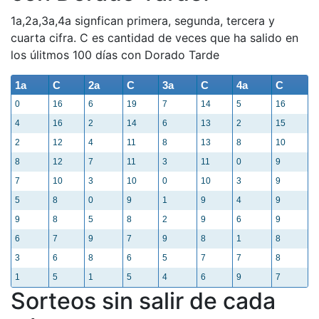
1a,2a,3a,4a signfican primera, segunda, tercera y
cuarta cifra. C es cantidad de veces que ha salido en
los úlitmos 100 días con Dorado Tarde
1a
C
2a
C
3a
C
4a
C
0
16
6
19
7
14
5
16
4
16
2
14
6
13
2
15
2
12
4
11
8
13
8
10
8
12
7
11
3
11
0
9
7
10
3
10
0
10
3
9
5
8
0
9
1
9
4
9
9
8
5
8
2
9
6
9
6
7
9
7
9
8
1
8
3
6
8
6
5
7
7
8
1
5
1
5
4
6
9
7
Sorteos sin salir de cada