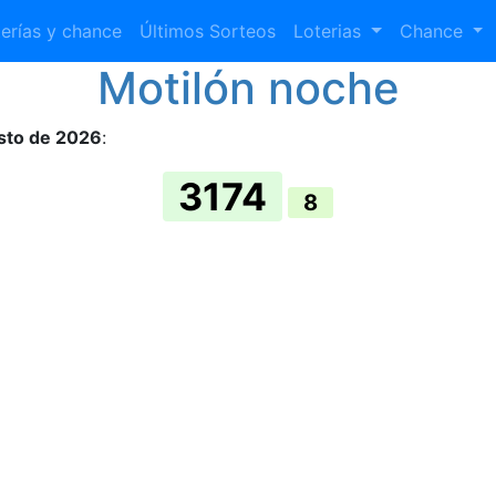
erías y chance
Últimos Sorteos
Loterias
Chance
Motilón noche
sto de 2026
:
3174
8