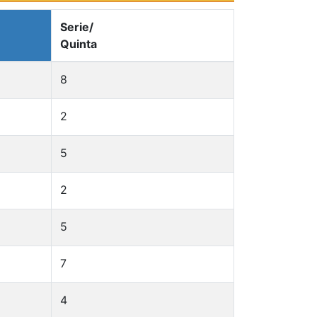
Serie/
Quinta
8
2
5
2
5
7
4