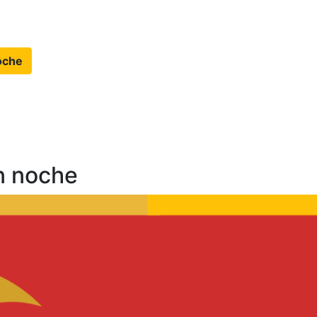
noche
n noche