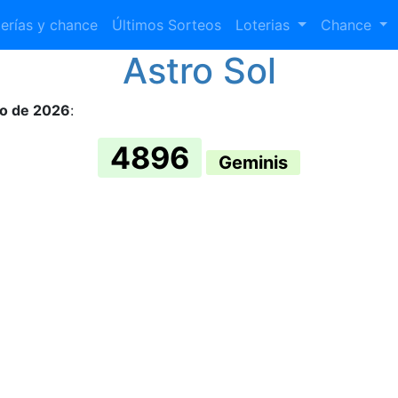
erías y chance
Últimos Sorteos
Loterias
Chance
Astro Sol
to de 2026
:
4896
Geminis