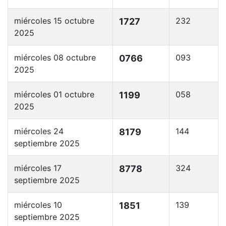
miércoles 15 octubre
232
1727
2025
miércoles 08 octubre
093
0766
2025
miércoles 01 octubre
058
1199
2025
miércoles 24
144
8179
septiembre 2025
miércoles 17
324
8778
septiembre 2025
miércoles 10
139
1851
septiembre 2025