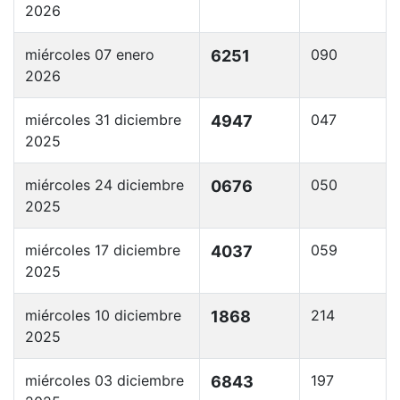
2026
miércoles 07 enero
090
6251
2026
miércoles 31 diciembre
047
4947
2025
miércoles 24 diciembre
050
0676
2025
miércoles 17 diciembre
059
4037
2025
miércoles 10 diciembre
214
1868
2025
miércoles 03 diciembre
197
6843