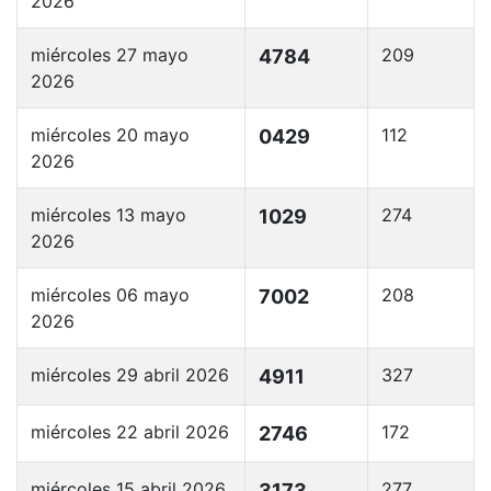
2026
miércoles 27 mayo
209
4784
2026
miércoles 20 mayo
112
0429
2026
miércoles 13 mayo
274
1029
2026
miércoles 06 mayo
208
7002
2026
miércoles 29 abril 2026
327
4911
miércoles 22 abril 2026
172
2746
miércoles 15 abril 2026
277
3173