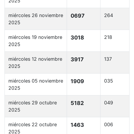
2025
miércoles 26 noviembre
264
0697
2025
miércoles 19 noviembre
218
3018
2025
miércoles 12 noviembre
137
3917
2025
miércoles 05 noviembre
035
1909
2025
miércoles 29 octubre
049
5182
2025
miércoles 22 octubre
006
1463
2025