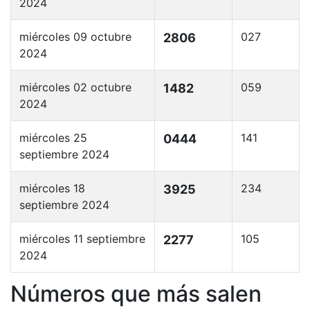
2024
miércoles 09 octubre
027
2806
2024
miércoles 02 octubre
059
1482
2024
miércoles 25
141
0444
septiembre 2024
miércoles 18
234
3925
septiembre 2024
miércoles 11 septiembre
105
2277
2024
Números que más salen