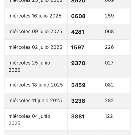
miércoles 23 julio 2025
009
8520
miércoles 16 julio 2025
259
6608
miércoles 09 julio 2025
068
4281
miércoles 02 julio 2025
226
1597
miércoles 25 junio
027
9370
2025
miércoles 18 junio 2025
082
5459
miércoles 11 junio 2025
282
3238
miércoles 04 junio
122
3881
2025