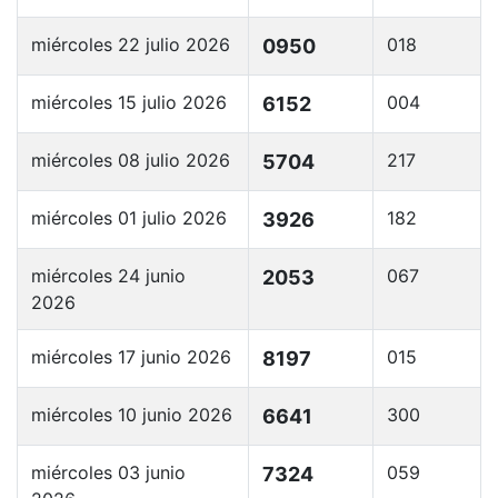
miércoles 22 julio 2026
018
0950
miércoles 15 julio 2026
004
6152
miércoles 08 julio 2026
217
5704
miércoles 01 julio 2026
182
3926
miércoles 24 junio
067
2053
2026
miércoles 17 junio 2026
015
8197
miércoles 10 junio 2026
300
6641
miércoles 03 junio
059
7324